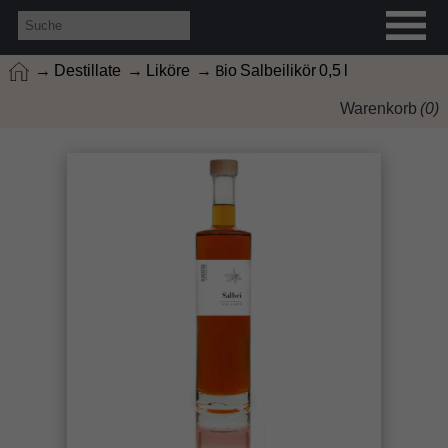
→ Destillate
→ Liköre
→ Bio Salbeilikör 0,5 l
Warenkorb
(
0
)