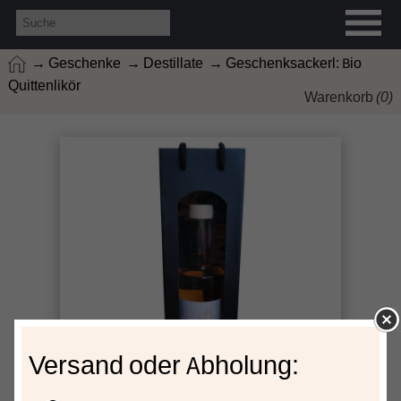
→ Geschenke
→ Destillate
→ Geschenksackerl: Bio
Quittenlikör
Warenkorb
(
0
)
Versand oder Abholung: