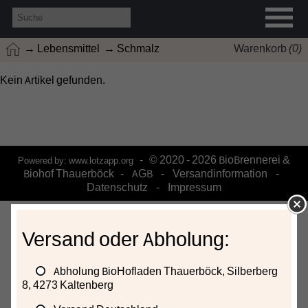
→ Lebensmittel
→ Schmalz
Warenkorb
(
0
)
Kein Artikel gefunden.
- © 2020 - 2026 BioBrennerei &
Powered by:
www.lotzapp.org
Biohof Thauerböck -
AGB
-
Versandinformation
-
Datenschutz
-
Impressum
Versand oder Abholung:
Abholung BioHofladen Thauerböck, Silberberg
8, 4273 Kaltenberg