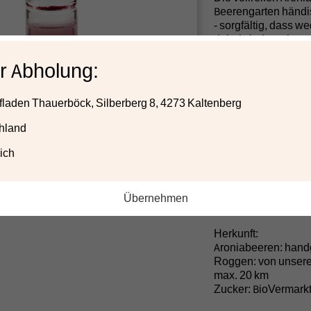
Beerengarten händi
- sorgfältig, dass w
dabei sind, um beste
gemeinsam mit öste
r Abholung:
Qualitätsroggenbran
Wochen wird der Likö
laden Thauerböck, Silberberg 8, 4273 Kaltenberg
Sensorik: Bittermand
Frisch fruchtiger G
hland
Zutaten:
ich
- Bio Aroniabeeren
- Bio Qualitätsrogg
hergestellt, 100 % r
Übernehmen
- Bio Rübenzucker
Herkunft:
Aroniabeeren: hand
Roggen: von unsere
max. 20 km
Zucker: BioVermark