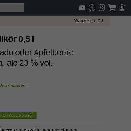
Warenkorb
(
0
)
ikör 0,5 l
ado oder Apfelbeere
. alc 23 % vol.
Versandkosten
n den Warenkorb (
0
)
iabeeren ernten wir in unserem eigenen