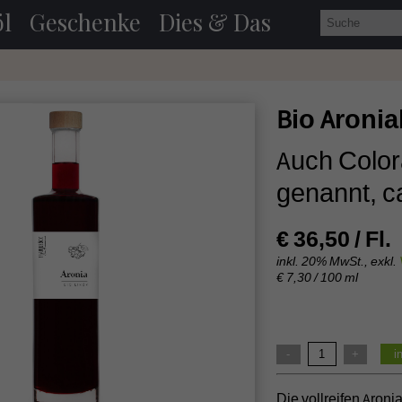
l
Geschenke
Dies & Das
Bio Aronial
Auch Color
genannt, ca
€ 36,50 / Fl.
inkl. 20% MwSt., exkl.
€ 7,30 / 100 ml
-
+
i
Die vollreifen Aron