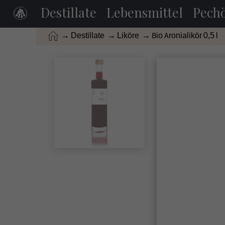
Destillate
Lebensmittel
Pechö
→ Destillate
→ Liköre
→ Bio Aronialikör 0,5 l