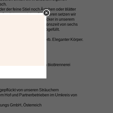
sch.
eder der feine Stiel noch Ästchen oder Blätter
 Qualität zu erzielen. Die Beeren setzen wir
rreichischem Bio Rübenzucker in unserem
d an. Nach einer Mazerationszeit von sechs
r gefiltert und händisch abgefüllt.
elnote. Arttypisch leicht herb. Eleganter Körper.
eschmack.
enbrand (in unserer eigenen BioBrennerei
einstes Herzstück)
gepflückt von unseren Sträuchern
m Hof und Partnerbetrieben im Umkreis von
tungs GmbH, Österreich