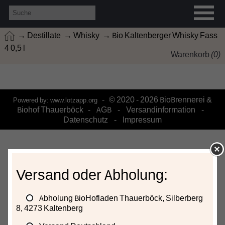
→ Destillate
→ Whisky
→ Bio Kaltenberger Whisky Fass
4 0,5 l
Warenkorb
(
0
)
- © 2020 - 2026 BioBrennerei &
Powered by:
www.lotzapp.org
Biohof Thauerböck -
AGB
-
Versandinformation
-
Datenschutz
-
Impressum
Versand oder Abholung:
Abholung BioHofladen Thauerböck, Silberberg
8, 4273 Kaltenberg